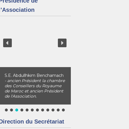
Présidence de
l'Association
S.E. Abdullhkim Benchamach
- ancien Président la chambre
des Conseillers du Royaume
de Maroc et ancien Président
de l'Association.
Direction du Secrétariat