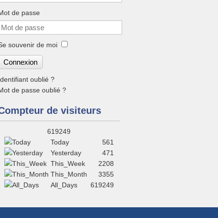
Mot de passe
Se souvenir de moi
Connexion
Identifiant oublié ?
Mot de passe oublié ?
Compteur de visiteurs‎
619249
Today
561
Yesterday
471
This_Week
2208
This_Month
3355
All_Days
619249