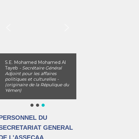
S.E. Mohamed Mohamed Al
Tayeb
- Secrétaire Général
Adjoint pour les affaires
politiques et culturelles -
(originaire de la Répulique du
Yémen)
PERSONNEL DU
SECRETARIAT GENERAL
DE L'ASSECAA