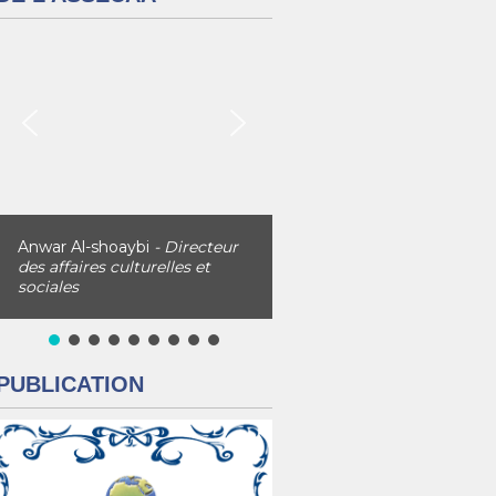
Anwar Al-shoaybi
- Directeur
des affaires culturelles et
sociales
PUBLICATION