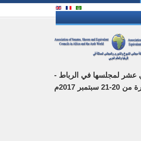
ي عشر لمجلسها في الرباط -
بتمبر 2017م